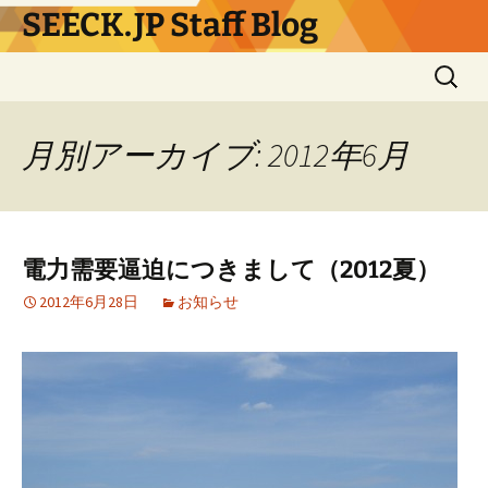
コ
SEECK.JP Staff Blog
ン
テ
検
ン
索:
ツ
へ
月別アーカイブ: 2012年6月
ス
キ
ッ
プ
電力需要逼迫につきまして（2012夏）
2012年6月28日
お知らせ