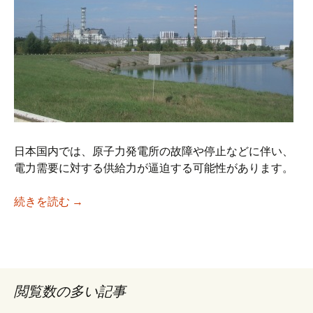
日本国内では、原子力発電所の故障や停止などに伴い、
電力需要に対する供給力が逼迫する可能性があります。
電力需要逼迫につきまして（2012夏）
続きを読む
→
閲覧数の多い記事