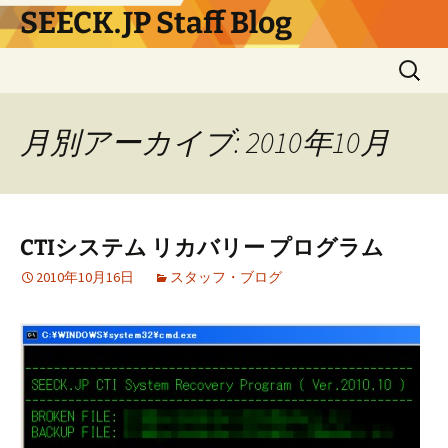
コ
SEECK.JP Staff Blog
ン
テ
検
ン
索:
ツ
へ
月別アーカイブ: 2010年10月
ス
キ
ッ
プ
CTIシステム リカバリー プログラム
2010年10月16日
スタッフ・ブログ